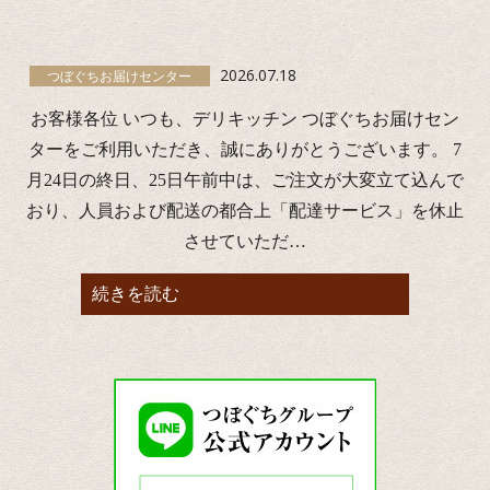
2026.07.18
つぼぐちお届けセンター
お客様各位 いつも、デリキッチン つぼぐちお届けセン
ターをご利用いただき、誠にありがとうございます。 7
月24日の終日、25日午前中は、ご注文が大変立て込んで
おり、人員および配送の都合上「配達サービス」を休止
させていただ…
続きを読む
つ
ぼ
ぐ
ち
グ
ル
ー