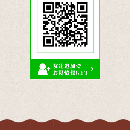
プ
公
式
LINE
ア
カ
ウ
ン
ト