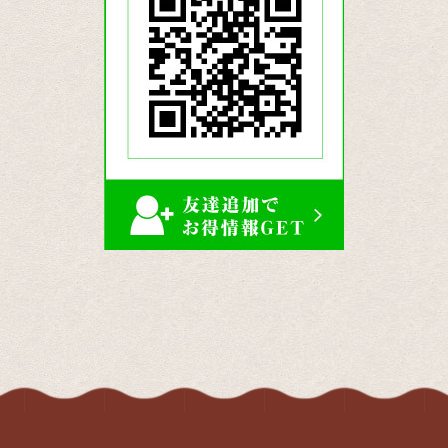
公
式
LINE
ア
カ
ウ
ン
ト