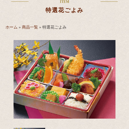
ITEM
特選花ごよみ
ホーム
»
商品一覧
»
特選花ごよみ