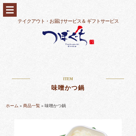
コ
ン
テ
テイクアウト・お届けサービス＆ ギフトサービス
ン
ツ
へ
ス
キ
ッ
プ
ITEM
味噌かつ鍋
ホーム
»
商品一覧
»
味噌かつ鍋