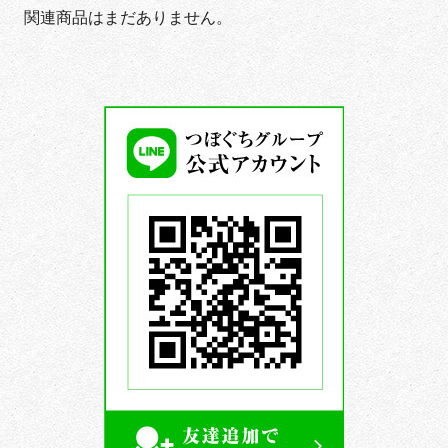
関連商品はまだありません。
つ
ぼ
ぐ
ち
グ
ル
ー
プ
公
式
LINE
ア
カ
ウ
ン
ト