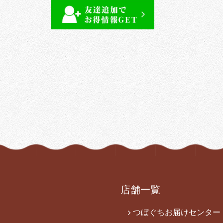
ウ
ン
ト
店舗一覧
つぼぐちお届けセンター