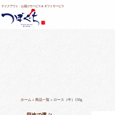
コ
テイクアウト・お届けサービス＆ ギフトサービス
ン
テ
ン
ツ
へ
ス
キ
ッ
プ
ホーム
»
商品一覧
»
ロース（中）150g
用途で選ぶ