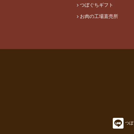
つぼぐちギフト
お肉の工場直売所
つぼ