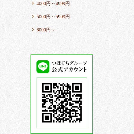
4000円～4999円
5000円～5999円
6000円～
つ
ぼ
ぐ
ち
グ
ル
ー
プ
公
式
LINE
ア
カ