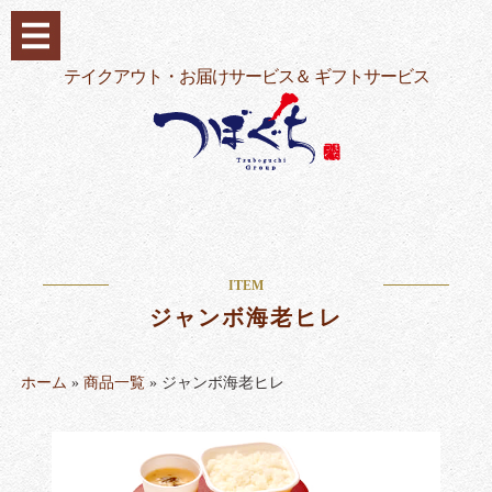
コ
ン
テ
テイクアウト・お届けサービス＆ ギフトサービス
ン
ツ
へ
ス
キ
ッ
プ
ITEM
ジャンボ海老ヒレ
ホーム
»
商品一覧
»
ジャンボ海老ヒレ