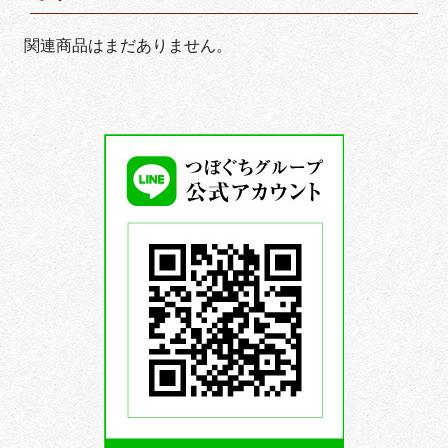
関連商品はまだありません。
つ
ぼ
ぐ
ち
グ
ル
ー
プ
公
式
LINE
ア
カ
ウ
ン
ト