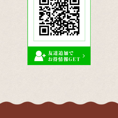
公
式
LINE
ア
カ
ウ
ン
ト