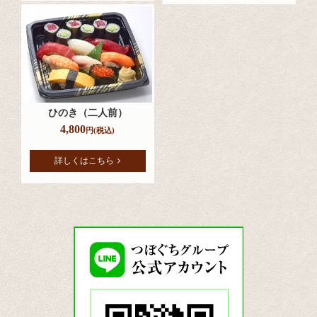
ひのき（二人前）
4,800
円(税込)
詳しくはこちら
つ
ぼ
ぐ
ち
グ
ル
ー
プ