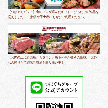
【つぼぐちギフト】食のプロが選んだギフトにぴったりの逸品を
揃えました。 ご贈答や手土産にもぜひご利用ください。
【お肉の工場直売所】Ａ５ランク黒毛和牛が驚きの価格。つぼぐ
ちの搾りたて純米吟醸酒も取り扱い中！
つ
ぼ
ぐ
ち
グ
ル
ー
プ