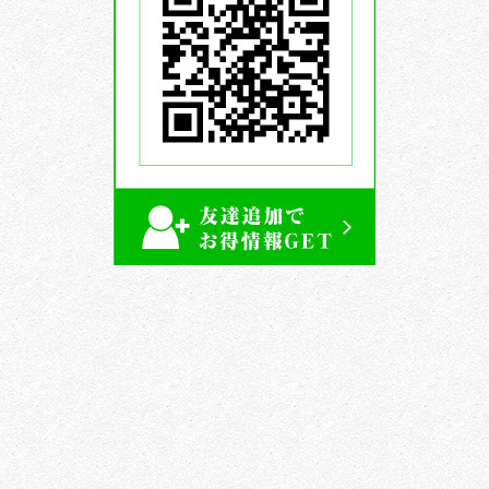
公
式
LINE
ア
カ
ウ
ン
ト